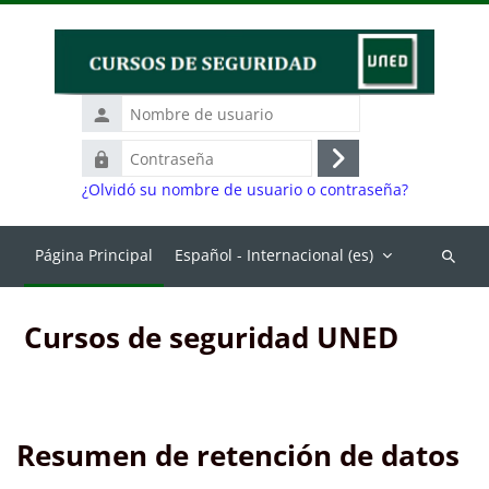
Salta al contenido principal
Nombre
de
Contraseña
usuario
Acceder
¿Olvidó su nombre de usuario o contraseña?
Página Principal
Español - Internacional ‎(es)‎
Buscar
cursos
Cursos de seguridad UNED
Resumen de retención de datos